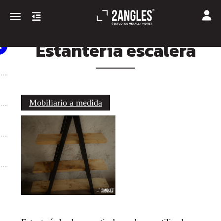
Toggle
Toggle navigation
Estantería escalera
Mobiliario a medida