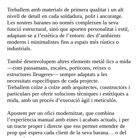
Treballem amb materials de primera qualitat i un alt
nivell de detall en cada soldadura, polit i ancoratge.
Les nostres baranes no només compleixen la seva
funció estructural, sinó que aporten personalitat i estil,
adaptant-se a l’estètica de l’entorn: des d’ambients
moderns i minimalistes fins a espais més rústics o
industrials.
També desenvolupem altres elements metàl·lics a mida
—com passamans, escales, porticons, reixes o
estructures lleugeres— sempre adaptats a les
necessitats específiques de cada projecte.
Treballem colze a colze amb arquitectes, constructors i
particulars per oferir
solucions tècniques i estètiques a
mida
, amb un procés d’execució àgil i meticulós.
Apostem per un ofici modernitzat, que combina
l’experiència manual amb eines i acabats actuals, i per
un tracte proper i directe que ens permet entendre de
prop què espera cada client de la seva barana… o del